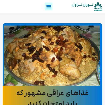
تـــوران تـــراول
غذاهای عراقی مشهور که
باید امتحان کنید