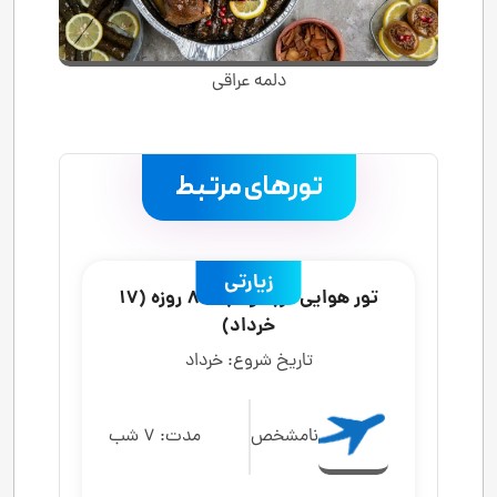
دلمه عراقی
تورهای مرتبط
.
زیارتی
تور هوایی کربلا و نجف 8 روزه (17
خرداد)
تاریخ شروع:
خرداد
نامشخص
مدت:
7 شب