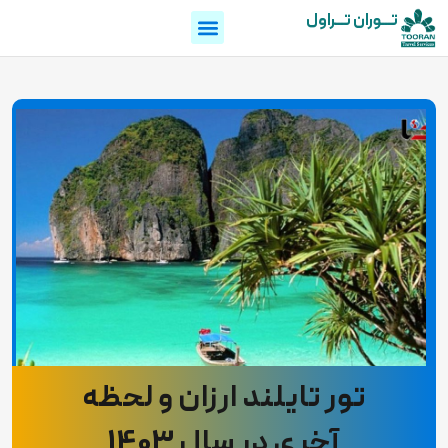
تـــوران تـــراول
تور تایلند ارزان و لحظه
آخری در سال 1403