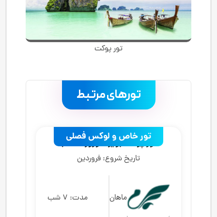
تور پوکت
تورهای مرتبط
.
تور خاص و لوکس فصلی
تور پوکت (ویژه نوروز1405)
تاریخ شروع:
فروردین
ماهان
مدت:
7 شب