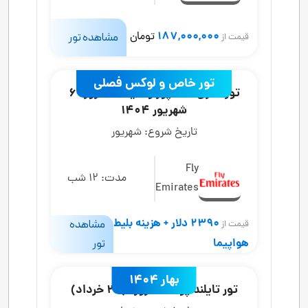
187,000,000
تومان
مشاهده تور
قیمت از
تور خاص و لوکس فصلی
تور مالزی سنگاپور و تایلند 13 روزه 6
شهریور 1404
تاریخ شروع:
شهریور
Fly
مدت:
12 شب
Emirates
2390 دلار + هزینه بلیط
مشاهده
قیمت از
هواپیما
تور
بهار 1404
تور تایلند پوکت 8 روزه (28 خرداد)