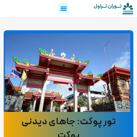
تـــوران تـــراول
تور پوکت: جاهای دیدنی
پوکت