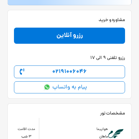
مشاوره و خرید
رزرو آنلاین
رزرو تلفنی 9 الی 17
02191006046
پیام به واتساپ
مشخصات تور
هواپیما
مدت اقامت
ماهان
3 شب