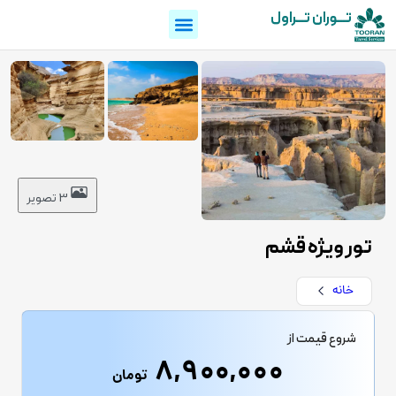
تـــوران تـــراول
3 تصویر
تور ویژه قشم
خانه
شروع قیمت از
8,900,000
تومان