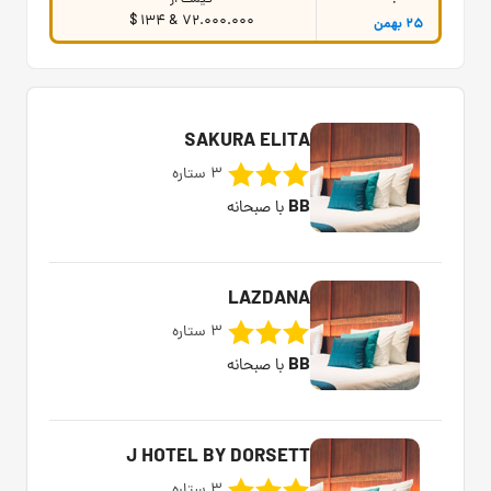
قیمت از
72.000.000 & 134 $
25 بهمن
SAKURA ELITA
3 ستاره
BB
با صبحانه
LAZDANA
3 ستاره
BB
با صبحانه
J HOTEL BY DORSETT
3 ستاره