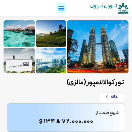
تـــوران تـــراول
5 تصویر
تور کوالالامپور (مالزی)
خانه
شروع قیمت از
72.000.000 & 134 $