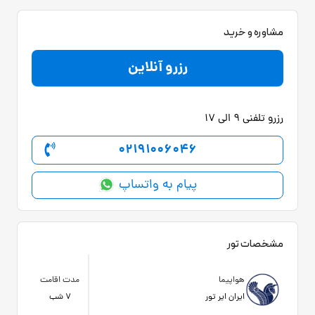
مشاوره و خرید
رزرو آنلاین
رزرو تلفنی 9 الی 17
02191006046
پیام به واتساپ
مشخصات تور
هواپیما
مدت اقامت
ایران ایر تور
7 شب