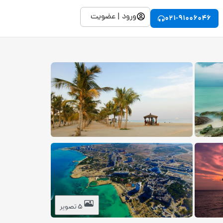
ورود | عضویت
021-91006046
5 تصویر