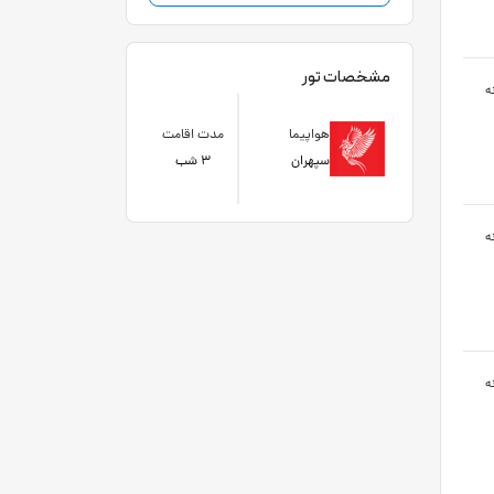
مشخصات تور
ه
هواپیما
مدت اقامت
سپهران
3 شب
ه
ه