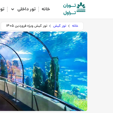
تـــوران
خانه
تور داخلی
تو
تـــراول
خانه
تور کیش
تور کیش ویژه فروردین 1405