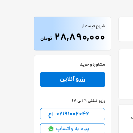
شروع قیمت از
28,890,000
تومان
مشاوره و خرید
رزرو آنلاین
رزرو تلفنی 9 الی 17
02191006046
ه
پیام به واتساپ