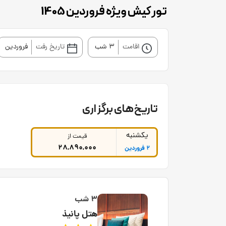
تور کیش ویژه فروردین 1405
اقامت
3 شب
تاریخ رفت
فروردین
تاریخ‌های برگزاری
یکشنبه
قیمت از
28,890,000
2 فروردین
3 شب
هتل پانیذ