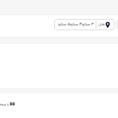
هتل
3 ستاره4 ستاره5 ستاره
BB
با صبحان