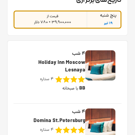
تاریخ‌های برگزاری
پنج شنبه
قیمت از
39,900,000 + 780 دلار
19 تیر
4 شب
Holiday Inn Moscow
Lesnaya
4 ستاره
BB
با صبحانه
4 شب
Domina St.Petersburg
4 ستاره