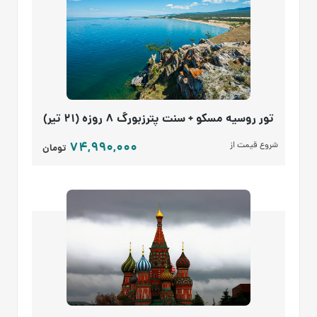
تور روسیه مسکو + سنت پترزبورگ 8 روزه (۲۱ تیر)
74,990,000
شروع قیمت از
تومان