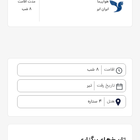
هواپیما
مدت اقامت
ایران ایر
8 شب
اقامت
8 شب
تاریخ رفت
تیر
هتل
4 ستاره