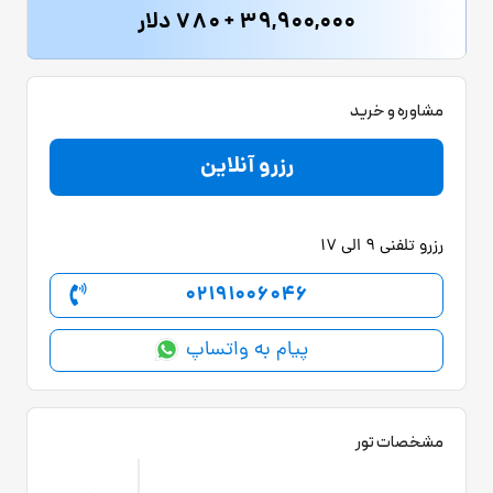
39,900,000 + 780 دلار
مشاوره و خرید
رزرو آنلاین
رزرو تلفنی 9 الی 17
02191006046
پیام به واتساپ
مشخصات تور