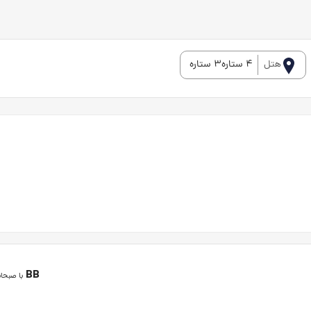
هتل
4 ستاره3 ستاره
BB
با صبحان