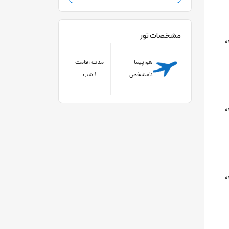
مشخصات تور
ه
هواپیما
مدت اقامت
نامشخص
1 شب
ه
ه