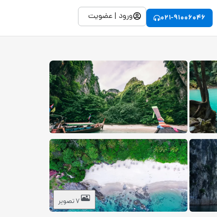
ورود | عضویت
021-91006046
7 تصویر