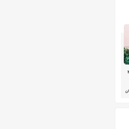
وزه (28
ن