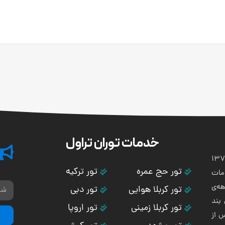
خدمات توران تراول
تی و هوایی توران باستان در سال 1373
تور حج عمره
تور ترکیه
مات
ه‌ی
تور کربلا هوایی
تور دبی
بند
تور کربلا زمینی
تور اروپا
س از