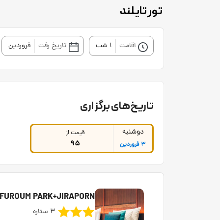
تور تایلند
اقامت
1 شب
تاریخ رفت
فروردین
تاریخ‌های برگزاری
دوشنبه
قیمت از
95
3 فروردین
FUROUM PARK+JIRAPORN
3 ستاره