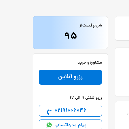
شروع قیمت از
95
مشاوره و خرید
رزرو آنلاین
رزرو تلفنی 9 الی 17
02191006046
ه
پیام به واتساپ