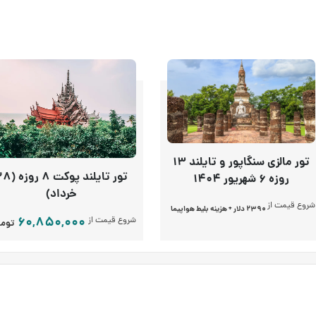
تور مالزی سنگاپور و تایلند 13
تور تایلند پوکت 8 ر
روزه 6 شهریور 1404
خرداد)
شروع قیمت از
2390 دلار + هزینه بلیط هواپیما
60,850,000
شروع قیمت از
توما