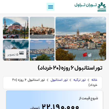
تـــوران تـــراول
5 تصویر
تور استانبول 6 روزه (20 خرداد)
خانه
تور ترکیه
تور استانبول
تور استانبول 6 روزه (20
خرداد)
شروع قیمت از
22,190,000
تومان