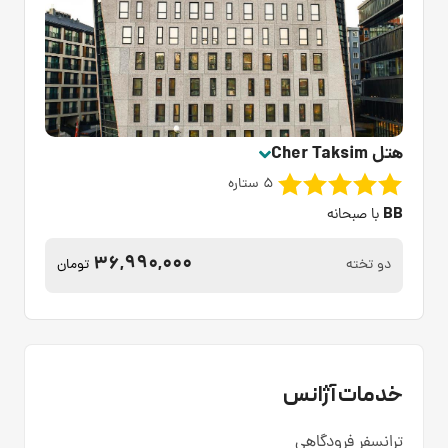
هتل Cher Taksim
5 ستاره
BB
با صبحانه
36,990,000
دو تخته
تومان
خدمات آژانس
ترانسفر فرودگاهی