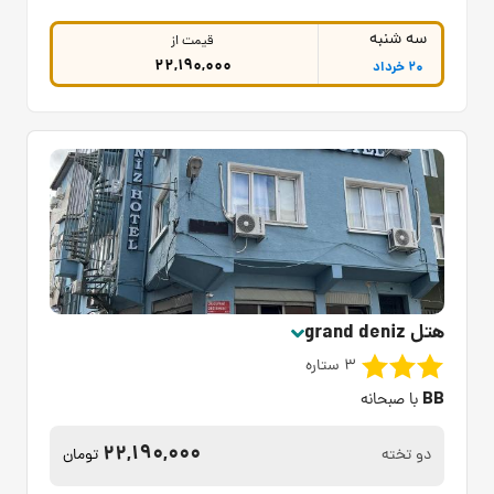
سه شنبه
قیمت از
22,190,000
20 خرداد
هتل grand deniz
3 ستاره
BB
با صبحانه
22,190,000
دو تخته
تومان