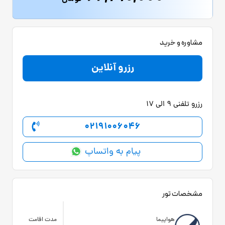
مشاوره و خرید
رزرو آنلاین
رزرو تلفنی 9 الی 17
02191006046
پیام به واتساپ
مشخصات تور
هواپیما
مدت اقامت