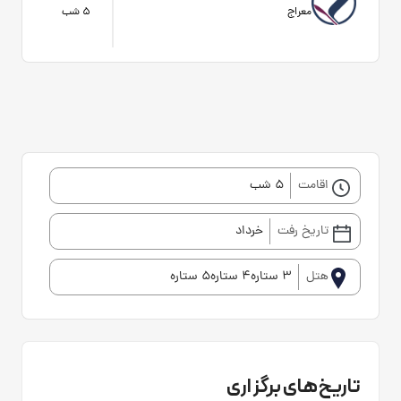
معراج
5 شب
اقامت
5 شب
تاریخ رفت
خرداد
هتل
3 ستاره4 ستاره5 ستاره
تاریخ‌های برگزاری