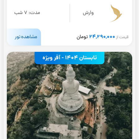
وارش
مدت:
7 شب
24,290,000
مشاهده تور
تومان
قیمت از
تابستان 1404 - آفر ویژه