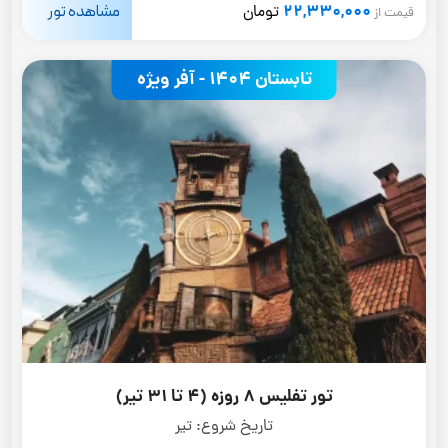
22,330,000
مشاهده تور
تومان
قیمت از
تابستان 1404 - آفر ویژه
تور تفلیس 8 روزه (4 تا 31 تیر)
تاریخ شروع:
تیر