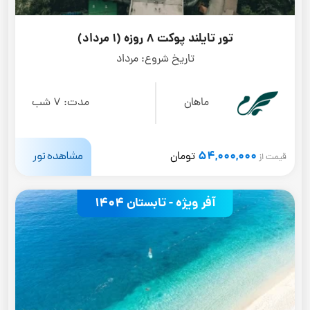
تور تایلند پوکت 8 روزه (1 مرداد)
تاریخ شروع:
مرداد
ماهان
مدت:
7 شب
54,000,000
مشاهده تور
تومان
قیمت از
آفر ویژه - تابستان 1404