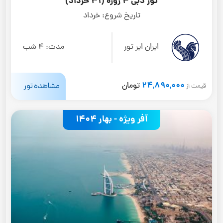
تور دبی 4 روزه (31 خرداد)
تاریخ شروع:
خرداد
ایران ایر تور
مدت:
4 شب
24,890,000
مشاهده تور
تومان
قیمت از
آفر ویژه - بهار 1404