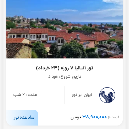
تور آنتالیا 7 روزه (24 خرداد)
تاریخ شروع:
خرداد
ایران ایر تور
مدت:
6 شب
38,900,000
مشاهده تور
تومان
قیمت از