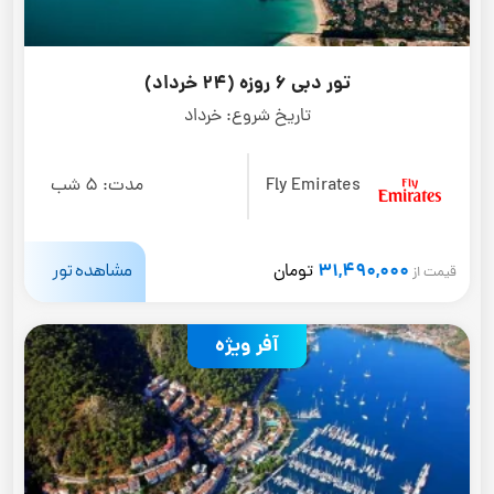
تور دبی 6 روزه (24 خرداد)
تاریخ شروع:
خرداد
Fly Emirates
مدت:
5 شب
31,490,000
مشاهده تور
تومان
قیمت از
آفر ویژه