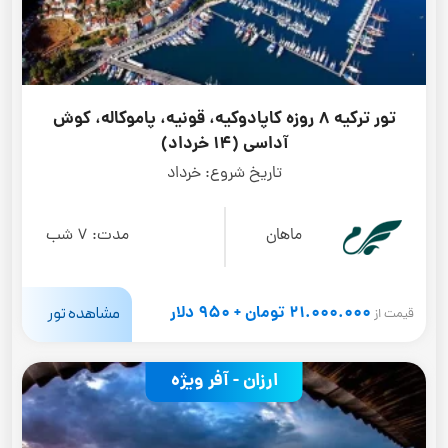
تور ترکیه 8 روزه کاپادوکیه، قونیه، پاموکاله، کوش
آداسی (14 خرداد)
تاریخ شروع:
خرداد
ماهان
مدت:
7 شب
21.000.000 تومان + 950 دلار
مشاهده تور
قیمت از
ارزان - آفر ویژه