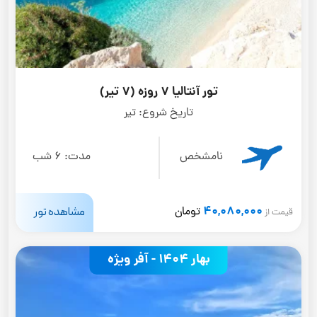
تور آنتالیا 7 روزه (7 تیر)
تاریخ شروع:
تیر
نامشخص
مدت:
6 شب
40,080,000
مشاهده تور
تومان
قیمت از
بهار 1404 - آفر ویژه