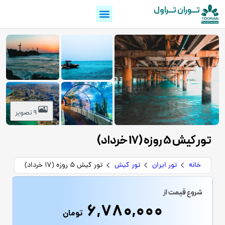
تـــوران تـــراول
9 تصویر
تور کیش 5 روزه (17 خرداد)
خانه
تور ایران
تور کیش
تور کیش 5 روزه (17 خرداد)
شروع قیمت از
6,780,000
تومان