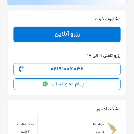
مشاوره و خرید
رزرو آنلاین
رزرو تلفنی 9 الی 17
02191006046
پیام به واتساپ
مشخصات تور
هواپیما
مدت اقامت
وارش
4 شب