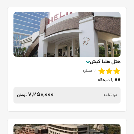
هتل هلیا کیش
3 ستاره
BB
با صبحانه
7,250,000
دو تخته
تومان