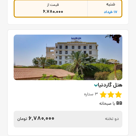
شنبه
قیمت از
6,780,000
17 خرداد
هتل گاردنیا
3 ستاره
BB
با صبحانه
6,780,000
دو تخته
تومان