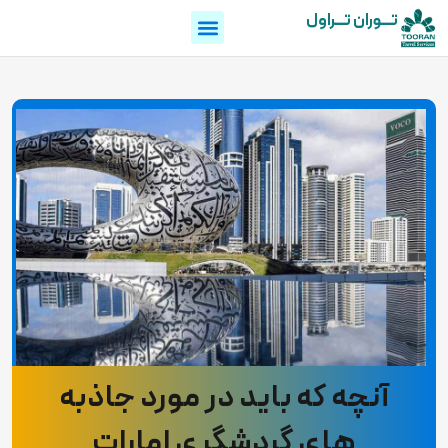
تـــوران تـــراول
آنچه که باید در مورد جاذبه
های گردشگری امارات