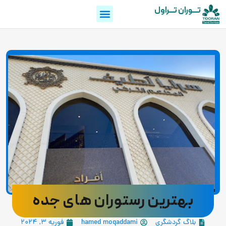
تـــوران تـــراول
بهترین رستوران های جده
بلاگ گردشگری
hamed moqaddami
فوریه 3, 2024