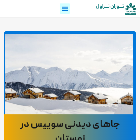
تـــوران تـــراول
جاهای دیدنی سوییس در
زمستان