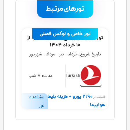
تورهای مرتبط
.
تور خاص و لوکس فصلی
تور سوئیس (زوریخ و لوگانو) 8 روزه از
10 خرداد 1404
تاریخ شروع:
خرداد - تیر - مرداد - شهریور
Turkish
مدت:
7 شب
2190 یورو + هزینه بلیط
مشاهده
قیمت از
هواپیما
تور