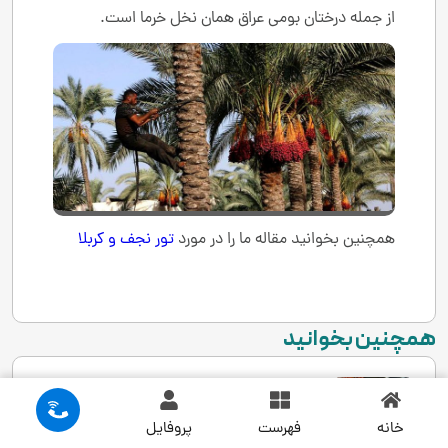
از جمله درختان بومی عراق همان نخل خرما است.
همچنین بخوانید مقاله ما را در مورد
تور نجف و کربلا
همچنین بخوانید
20 دستور پخت غذا ملی کشورهای
مختلف دنیا
خانه
فهرست
پروفایل