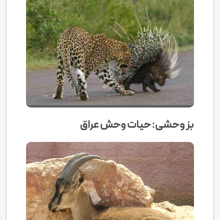
بز وحشی: حیات وحش عراق