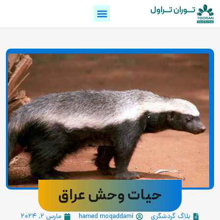
تـــوران تـــراول
حیات وحش عراق
بلاگ گردشگری
hamed moqaddami
مارس 2, 2024