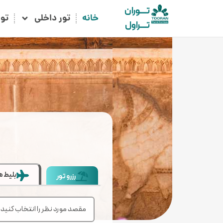
تـــوران
خانه
تور داخلی
تو
تـــراول
بلیط ه
رزرو تور