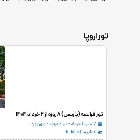
تور اروپا
تور فرانسه (پاریس) 8 روزه از 2 خرداد 1404
7 شب | خرداد - تیر - مرداد - شهریور-…
هواپیما | Turkish