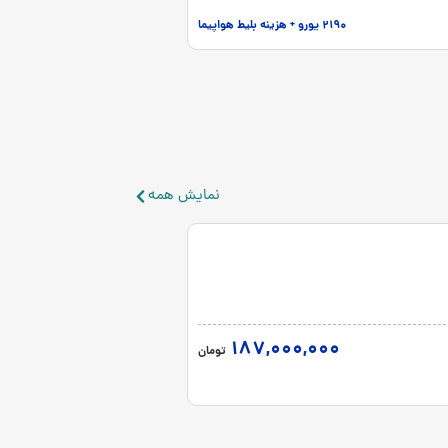
2190 یورو + هزینه بلیط هواپیما
نمایش همه
تور تایلند
1 شب | 3 فروردین
هواپیما | نامشخص
187,000,000
شروع قیمت از
تومان