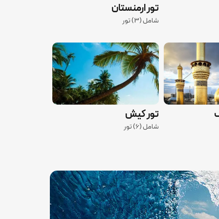
تور ارمنستان
شامل (3) تور
ف
تور کیش
شامل (6) تور