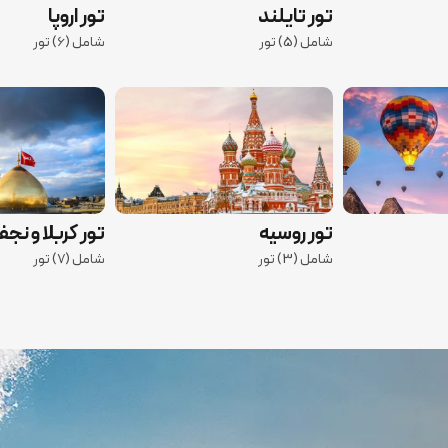
تور تایلند
تور اروپا
شامل (5) تور
شامل (6) تور
تور روسیه
تور کربلا و نج
شامل (3) تور
شامل (7) تور