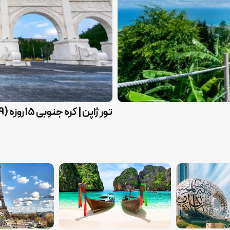
تور ژاپن | کره جنوبی 15 روزه (9 خرداد)