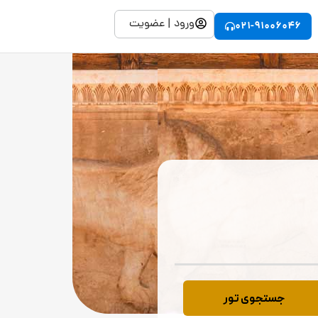
ورود | عضویت
021-91006046
جستجوی تور