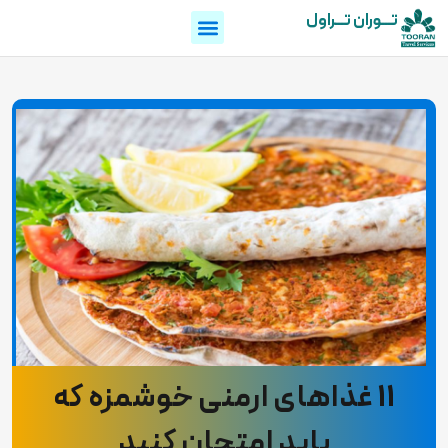
تـــوران تـــراول
11 غذاهای ارمنی خوشمزه که
باید امتحان کنید