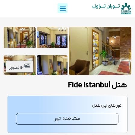
تـــوران تـــراول
14 تصویر
هتل Fide Istanbul
تور های این هتل
مشاهده تور