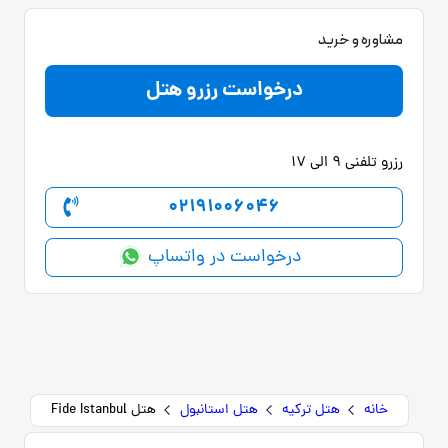
مشاوره و خرید
درخواست رزرو هتل
رزرو تلفنی 9 الی 17
02191006046
درخواست در واتساپ
خانه
هتل ترکیه
هتل استانبول
هتل Fide Istanbul