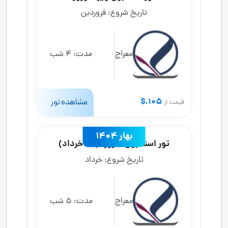
تاریخ شروع:
فروردین
معراج
مدت:
4 شب
105.$
مشاهده تور
قیمت از
بهار 1404
تور استانبول 6 روزه (20 خرداد)
تاریخ شروع:
خرداد
معراج
مدت:
5 شب