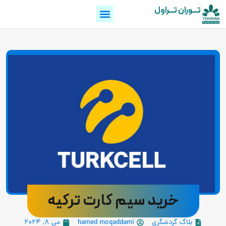
تـــوران تـــراول
خرید سیم کارت ترکیه
بلاگ گردشگری
hamed moqaddami
می 8, 2024