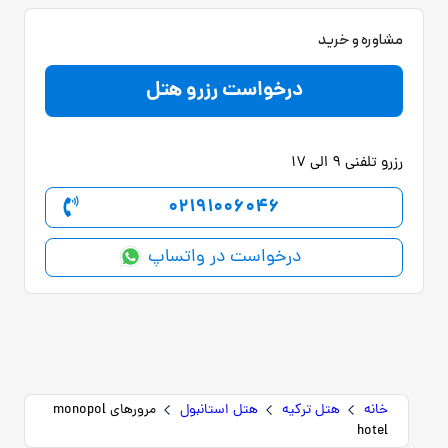
مشاوره و خرید
درخواست رزرو هتل
رزرو تلفنی 9 الی 17
02191006046
درخواست در واتساپ
خانه
هتل ترکیه
هتل استانبول
مرورهای monopol
hotel