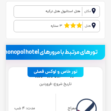
مکان
هتل استانبول هتل ترکیه
هتل
3 ستاره
.
تورهای مرتبط با مرورهای monopol hotel
تور خاص و لوکس فصلی
تور استانبول ویژه نوروز
تاریخ شروع:
فروردین
معراج
مدت:
4 شب