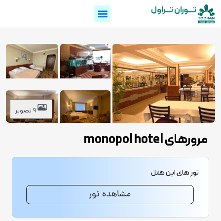
تـــوران تـــراول
9 تصویر
مرورهای monopol hotel
تور های این هتل
مشاهده تور