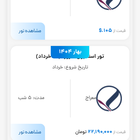
105.$
مشاهده تور
قیمت از
بهار 1404
تور استانبول 6 روزه (20 خرداد)
تاریخ شروع:
خرداد
معراج
مدت:
5 شب
22,190,000
مشاهده تور
تومان
قیمت از