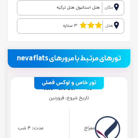
مکان
هتل استانبول هتل ترکیه
هتل
3 ستاره
.
تورهای مرتبط با مرورهای neva flats
تور خاص و لوکس فصلی
تور استانبول ویژه نوروز
تاریخ شروع:
فروردین
معراج
مدت:
4 شب