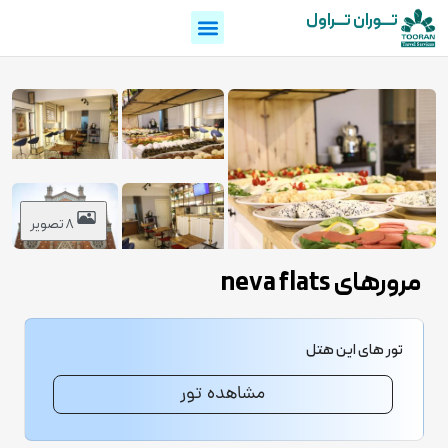
تـــوران تـــراول
8 تصویر
مرورهای neva flats
تور های این هتل
مشاهده تور