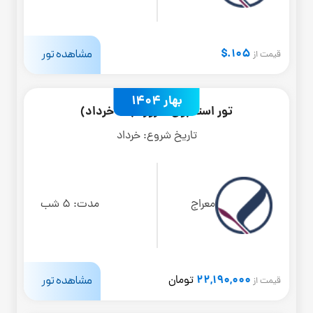
105.$
مشاهده تور
قیمت از
بهار 1404
تور استانبول 6 روزه (20 خرداد)
تاریخ شروع:
خرداد
معراج
مدت:
5 شب
22,190,000
مشاهده تور
تومان
قیمت از