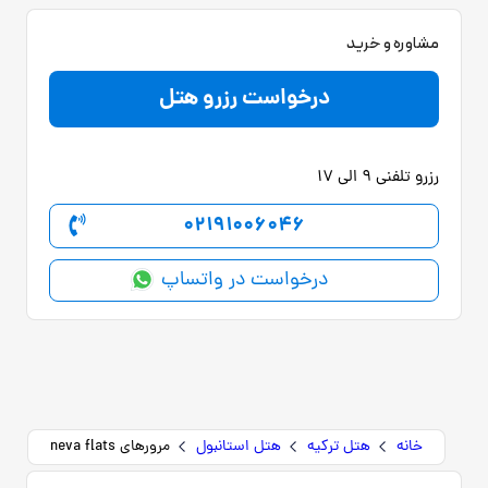
مشاوره و خرید
درخواست رزرو هتل
رزرو تلفنی 9 الی 17
02191006046
درخواست در واتساپ
خانه
هتل ترکیه
هتل استانبول
مرورهای neva flats