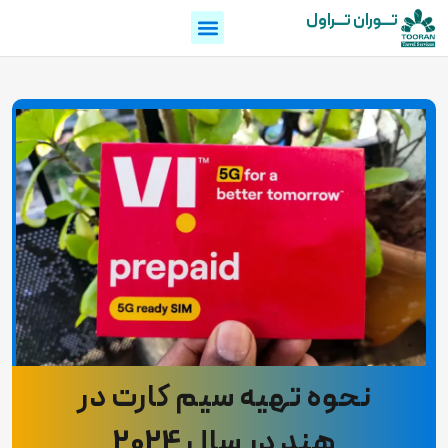
تـــوران تـــراول
نحوه تهیه سیم کارت در
هند در سال 2024