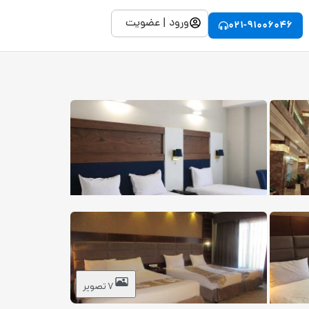
ورود | عضویت
021-91006046
7 تصویر