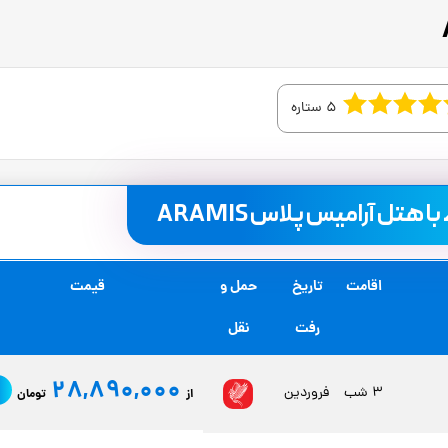
5 ستاره
 هتل آرامیس پلاس ARAMIS
اقامت
تاریخ
حمل و
قیمت
رفت
نقل
28,890,000
3 شب
فروردین
از
تومان