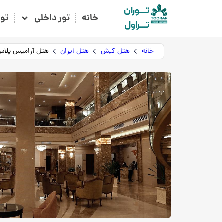
تـــوران
خانه
تور داخلی
تو
تـــراول
خانه
هتل کیش
هتل ایران
هتل آرامیس پلاس AMIS