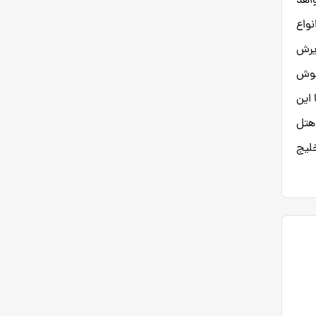
 خواهد
 171 واحد اقامتی در انواع
یرش
اموش
 این
 هتل
لیج