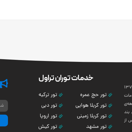
خدمات توران تراول
تی و هوایی توران باستان در سال 1373
تور حج عمره
تور ترکیه
مات
ه‌ی
تور کربلا هوایی
تور دبی
بند
تور کربلا زمینی
تور اروپا
س از
تور مشهد
تور کیش