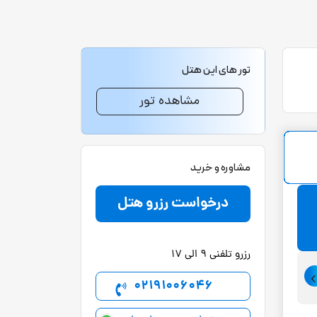
تور های این هتل
مشاهده تور
مشاوره و خرید
درخواست رزرو هتل
رزرو تلفنی 9 الی 17
02191006046