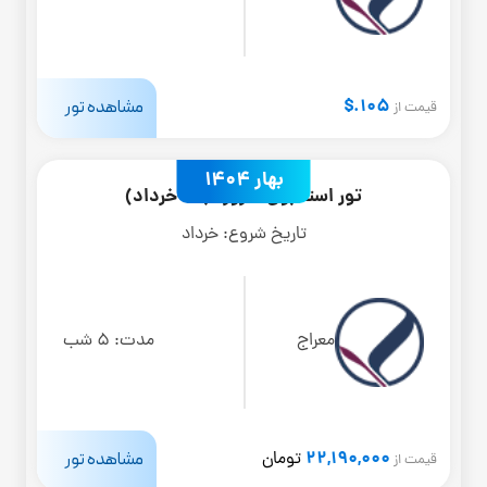
105.$
مشاهده تور
قیمت از
بهار 1404
تور استانبول 6 روزه (20 خرداد)
تاریخ شروع:
خرداد
معراج
مدت:
5 شب
22,190,000
مشاهده تور
تومان
قیمت از