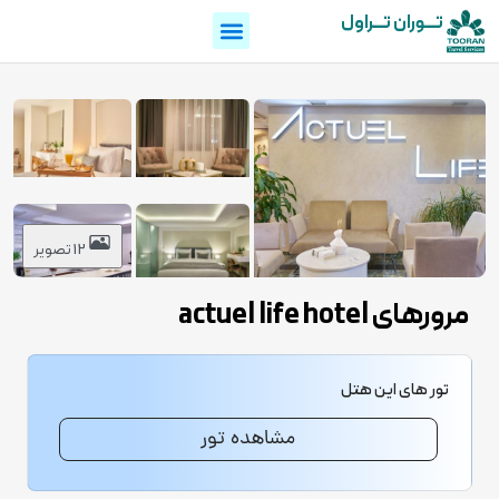
تـــوران تـــراول
12 تصویر
مرورهای actuel life hotel
تور های این هتل
مشاهده تور