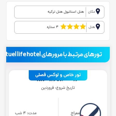
مکان
هتل استانبول هتل ترکیه
هتل
4 ستاره
.
تورهای مرتبط با مرورهای actuel life hotel
تور خاص و لوکس فصلی
تور استانبول ویژه نوروز
تاریخ شروع:
فروردین
معراج
مدت:
4 شب