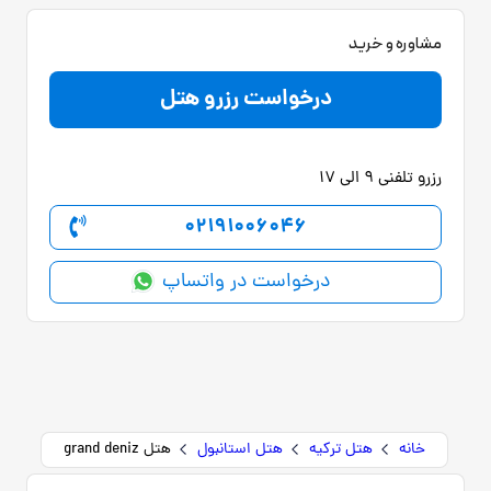
مشاوره و خرید
درخواست رزرو هتل
رزرو تلفنی 9 الی 17
02191006046
درخواست در واتساپ
خانه
هتل ترکیه
هتل استانبول
هتل grand deniz