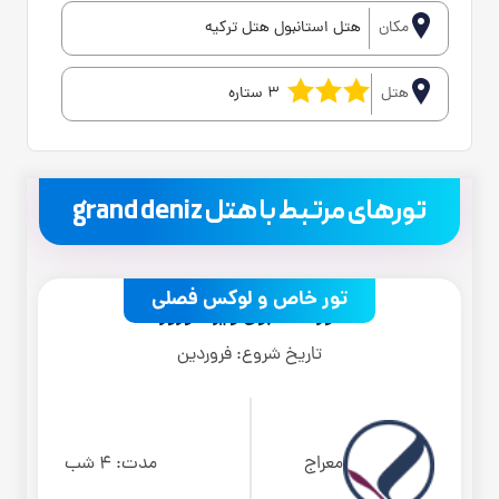
مکان
هتل استانبول هتل ترکیه
هتل
3 ستاره
.
تورهای مرتبط با هتل grand deniz
تور خاص و لوکس فصلی
تور استانبول ویژه نوروز
تاریخ شروع:
فروردین
معراج
مدت:
4 شب