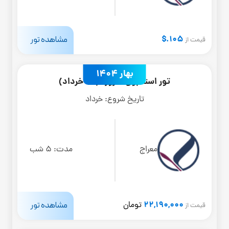
105.$
مشاهده تور
قیمت از
بهار 1404
تور استانبول 6 روزه (20 خرداد)
تاریخ شروع:
خرداد
معراج
مدت:
5 شب
22,190,000
مشاهده تور
تومان
قیمت از