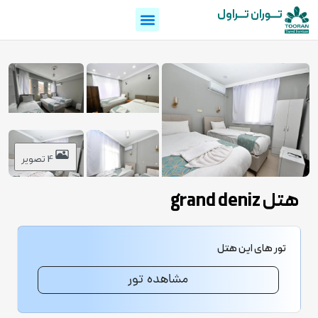
تـــوران تـــراول
4 تصویر
هتل grand deniz
تور های این هتل
مشاهده تور