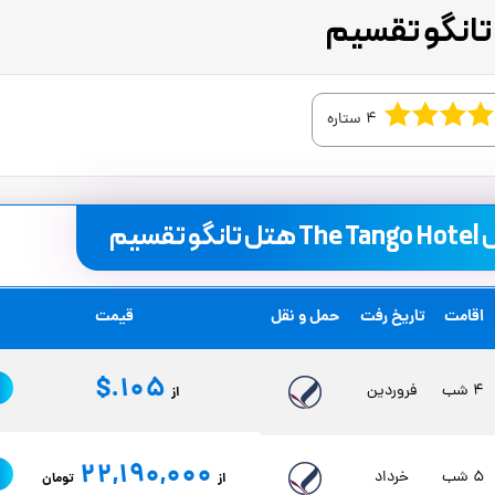
4 ستاره
سیم
اقامت
تاریخ رفت
حمل و نقل
قیمت
105.$
4 شب
فروردین
از
22,190,000
5 شب
خرداد
از
تومان