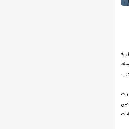
ل به
مسلط
ویی،
یزات
اشین
نات