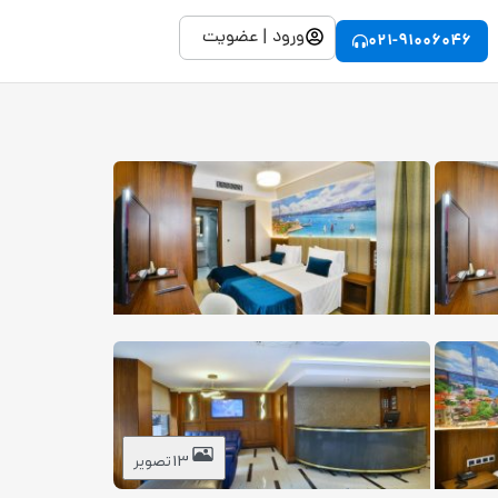
ورود | عضویت
021-91006046
13 تصویر