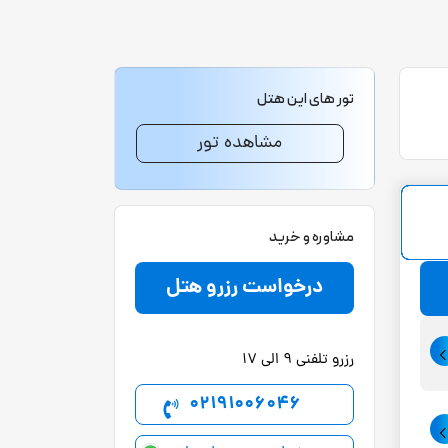
تور های این هتل
مشاهده تور
مشاوره و خرید
درخواست رزرو هتل
رزرو تلفنی 9 الی 17
02191006046