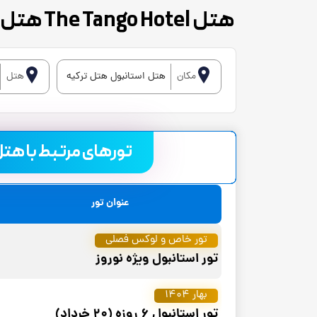
هتل The Tango Hotel هتل تانگو تقسیم
مکان
هتل استانبول هتل ترکیه
هتل
تورهای مرتبط با هتل The Tango Hotel هتل تانگو تق
عنوان تور
تور خاص و لوکس فصلی
تور استانبول ویژه نوروز
بهار 1404
تور استانبول 6 روزه (20 خرداد)