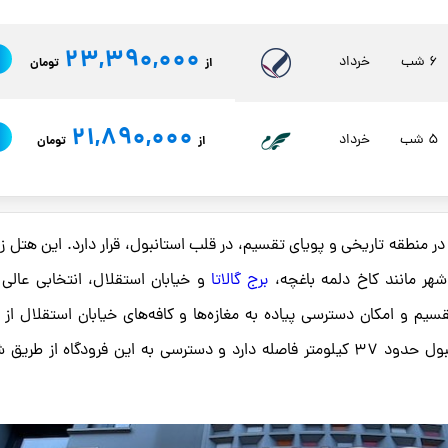
23,390,000
6 شب
خرداد
از
تومان
21,890,000
5 شب
خرداد
از
تومان
 از هتل‌های ۳ ستاره معروف در منطقه تاریخی و پویای تقسیم، در قلب استانبول، قرار دارد. این هتل زی
شهر مانند کاخ دلمه باغچه،
برج گالاتا
و خیابان استقلال، انتخابی عالی 
یم و امکان دسترسی پیاده به مغازه‌ها و کافه‌های خیابان استقلال از 
مزایای این هتل است. هتل تانگو تا فرودگاه استانبول حدود ۳۷ کیلومتر فاصله دارد و دسترسی به این فرودگاه از ط