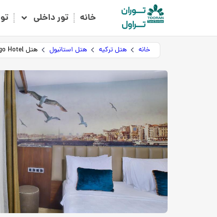
تـــوران
خانه
تور داخلی
تو
تـــراول
خانه
هتل ترکیه
هتل استانبول
هتل The Tango Hotel هتل تانگو تقسیم