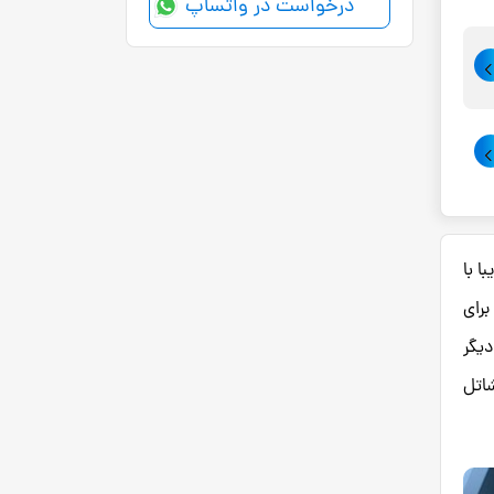
درخواست در واتساپ
با با
برای
دیگر
ریق شاتل