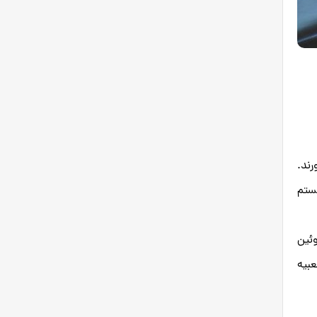
رند.
یستم
وئین
عبیه