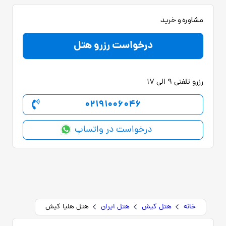
مشاوره و خرید
درخواست رزرو هتل
رزرو تلفنی 9 الی 17
02191006046
درخواست در واتساپ
خانه
هتل کیش
هتل ایران
هتل هلیا کیش