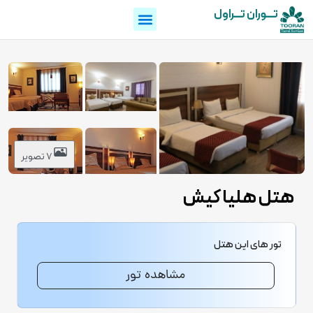
تـــوران تـــراول
7 تصویر
هتل هلیا کیش
تور های این هتل
مشاهده تور