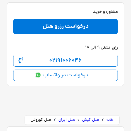
مشاوره و خرید
درخواست رزرو هتل
رزرو تلفنی 9 الی 17
02191006046
درخواست در واتساپ
خانه
هتل کیش
هتل ایران
هتل کوروش