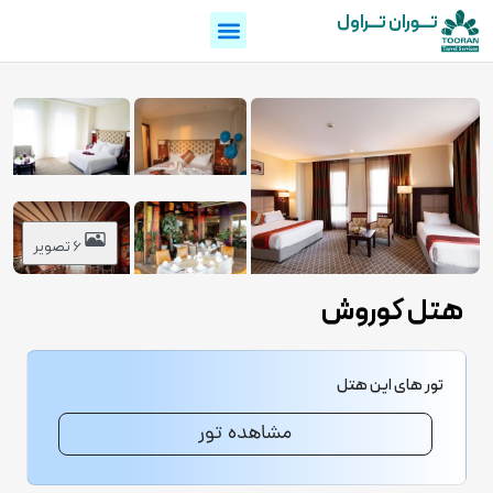
تـــوران تـــراول
6 تصویر
هتل کوروش
تور های این هتل
مشاهده تور