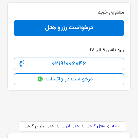
مشاوره و خرید
درخواست رزرو هتل
رزرو تلفنی 9 الی 17
02191006046
درخواست در واتساپ
خانه
هتل کیش
هتل ایران
هتل لیلیوم کیش