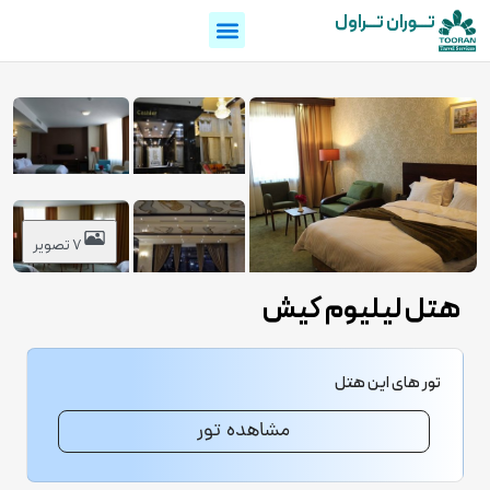
تـــوران تـــراول
7 تصویر
هتل لیلیوم کیش
تور های این هتل
مشاهده تور