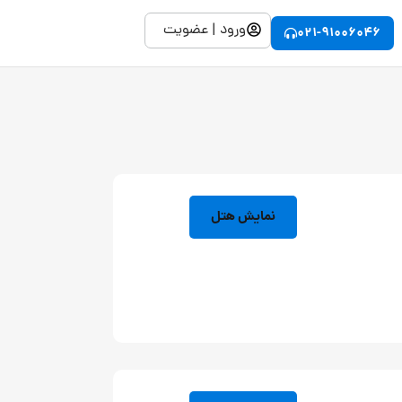
ورود | عضویت
021-91006046
نمایش هتل