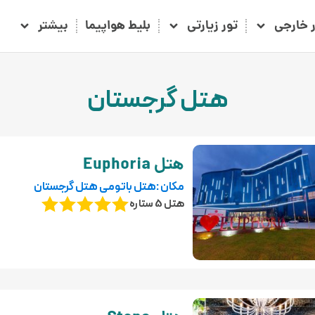
ر خارجی
تور زیارتی
بلیط هواپیما
بیشتر
هتل گرجستان
هتل Euphoria
مکان :هتل باتومی هتل گرجستان
هتل 5 ستاره