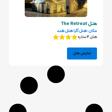
هتل The Retreat
مکان :هتل آگرا هتل هند
هتل 4 ستاره
نمایش هتل