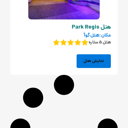
هتل Park Regis
مکان :هتل گوآ
هتل 5 ستاره
نمایش هتل