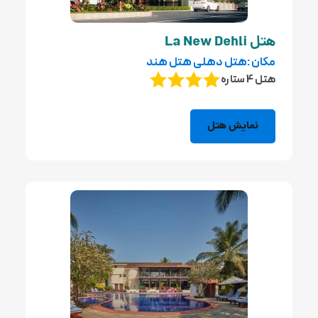
هتل La New Dehli
مکان :هتل دهلی هتل هند
هتل 4 ستاره
نمایش هتل