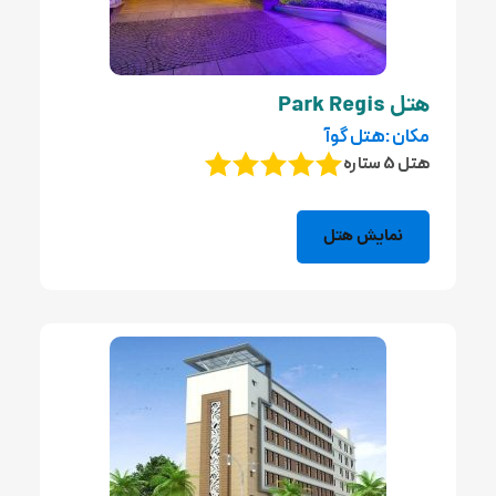
هتل Park Regis
مکان :هتل گوآ
هتل 5 ستاره
نمایش هتل