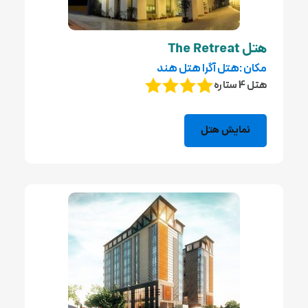
هتل The Retreat
مکان :هتل آگرا هتل هند
هتل 4 ستاره
نمایش هتل