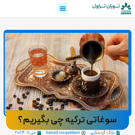
تـــوران تـــراول
سوغاتی ترکیه چی بگیریم؟
بلاگ گردشگری
hamed moqaddami
می 11, 2024