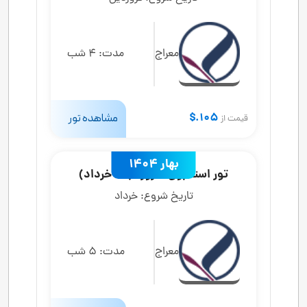
معراج
مدت:
4 شب
105.$
مشاهده تور
قیمت از
بهار 1404
تور استانبول 6 روزه (20 خرداد)
تاریخ شروع:
خرداد
معراج
مدت:
5 شب